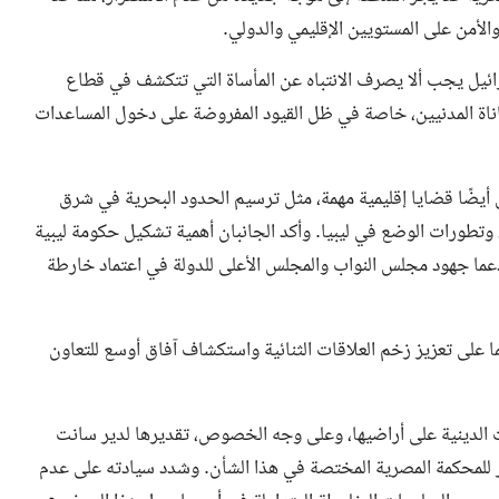
لأمن على المستويين الإقليمي والدولي.
سرائيل يجب ألا يصرف الانتباه عن المأساة التي تتكشف في قطاع
اناة المدنيين، خاصة في ظل القيود المفروضة على دخول المساعدات
أيضًا قضايا إقليمية مهمة، مثل ترسيم الحدود البحرية في شرق
وتطورات الوضع في ليبيا. وأكد الجانبان أهمية تشكيل حكومة ليبية
دعما جهود مجلس النواب والمجلس الأعلى للدولة في اعتماد خارطة
ما على تعزيز زخم العلاقات الثنائية واستكشاف آفاق أوسع للتعاون
ت الدينية على أراضيها، وعلى وجه الخصوص، تقديرها لدير سانت
خير للمحكمة المصرية المختصة في هذا الشأن. وشدد سيادته على عدم