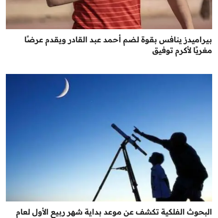
بيراميدز ينافس بقوة لضم أحمد عبد القادر ويقدم عرضًا
مغريًا لأكرم توفيق
البحوث الفلكية تكشف عن موعد بداية شهر ربيع الأول لعام