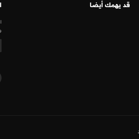
قد يهمك أيضا
ا
ا
و