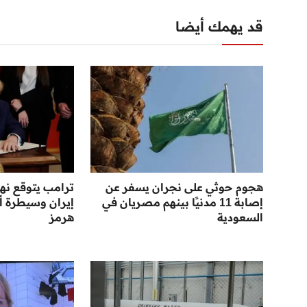
قد يهمك أيضا
هجوم حوثي على نجران يسفر عن
ترامب يتوقع نها
إصابة 11 مدنيًا بينهم مصريان في
إيران وسيطرة أ
السعودية
هرمز