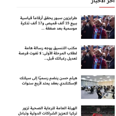
أخر الأخبار
طرابزون سبور يحقق أرقاماً قياسية
ببيع 15 ألف قميص و17 ألف تذكرة
موسمية بعد صفقة ...
مكتب التنسيق يوجه رسالة هامة
لطلاب المرحلة الأولى: لا تفوت فرصة
تعديل رغباتك قبل...
هيثم حسن ينضم رسميًا إلى سيلتك
الإسكتلندي بعقد يمتد لأربع سنوات
الهيئة العامة للرعاية الصحية تزور
تركيا لتعزيز الشراكات الدولية وتبادل