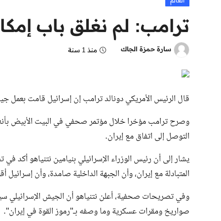
العالم
ترامب: لم نغلق باب إمكان
سارة حمزة الجاك
منذ 1 سنة
قال الرئيس الأمريكي دونالد ترامب إن إسرائيل قامت بعمل جيد،
وصرح ترامب مؤخرا خلال مؤتمر صحفي في البيت الأبيض بأنه لم 
التوصل إلى اتفاق مع إيران.
يشار إلى أن رئيس الوزراء الإسرائيلي بنيامين نتنياهو أكد في
المتبادلة مع إيران، وأن الجبهة الداخلية صامدة، وأن إسرائيل
وفي تصريحات صحفية، أعلن نتنياهو أن الجيش الإسرائيلي س
صواريخ ومقرات عسكرية وما وصفه بـ"رموز القوة في إيران".