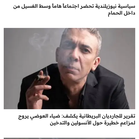
سياسية نيوزيلندية تحضر اجتماعاً هاماً وسط الغسيل من
داخل الحمام
تقرير للجارديان البريطانية يكشف: ضياء العوضي يروج
لمزاعم خطيرة حول الأنسولين والتدخين