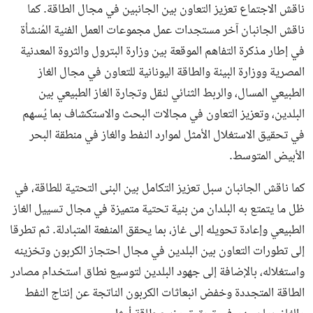
ناقش الاجتماع تعزيز التعاون بين الجانبين في مجال الطاقة. كما
ناقش الجانبان آخر مستجدات عمل مجموعات العمل الفنية المُنشأة
في إطار مذكرة التفاهم الموقعة بين وزارة البترول والثروة المعدنية
المصرية ووزارة البيئة والطاقة اليونانية للتعاون في مجال الغاز
الطبيعي المسال، والربط الثنائي لنقل وتجارة الغاز الطبيعي بين
البلدين، وتعزيز التعاون في مجالات البحث والاستكشاف بما يُسهم
في تحقيق الاستغلال الأمثل لموارد النفط والغاز في منطقة البحر
الأبيض المتوسط.
كما ناقش الجانبان سبل تعزيز التكامل بين البنى التحتية للطاقة، في
ظل ما يتمتع به البلدان من بنية تحتية متميزة في مجال تسييل الغاز
الطبيعي وإعادة تحويله إلى غاز، بما يحقق المنفعة المتبادلة. ثم تطرقا
إلى تطورات التعاون بين البلدين في مجال احتجاز الكربون وتخزينه
واستغلاله، بالإضافة إلى جهود البلدين لتوسيع نطاق استخدام مصادر
الطاقة المتجددة وخفض انبعاثات الكربون الناتجة عن إنتاج النفط