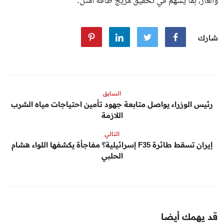
والغاز، بما يسهم في تحقيق مزيج طاقة أمثل.
شارك
السابق
رئيس الوزراء يواصل متابعة جهود تأمين احتياجات مياه الشرب
اللازمة
التالي
إيران تسقط طائرة F35 إسرائيلية؟ مفاجأة يكشفها اللواء هشام
الحلبي
قد يهمك أيضا