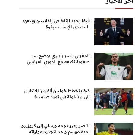
أخر الأخبار
فيفا يجدد الثقة في إنفانتينو ويتعهد
بالتصدي للإساءات بقوة
المغربي ياسر زابيري يوضح سر
صعوبة تكيفه مع الدوري الفرنسي
كيف يُخطط خوليان ألفاريز للانتقال
إلى برشلونة في تمرد صامت؟
النصر يعير نجمه ويسلي إلى كروزيرو
لمدة موسم واحد لتجديد مهاراته