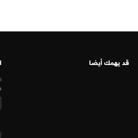
قد يهمك أيضا
ا
ا
و