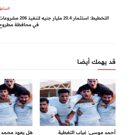
السابق
التخطيط: استثمار 20.4 مليار جنيه لتنفيذ 206 مشرو
في محافظة مطروح
قد يهمك أيضا
أحمد موسى: غياب التغطية
هل يعود محمد ص