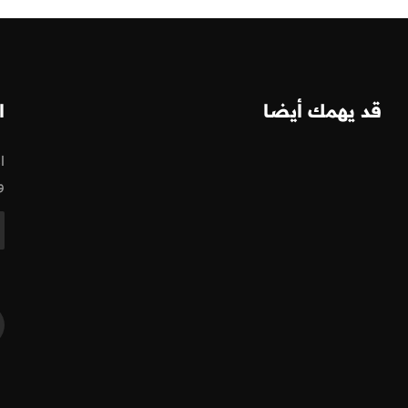
قد يهمك أيضا
ا
ا
و