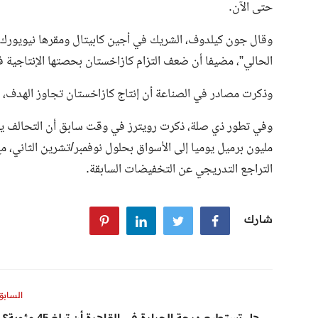
حتى الآن.
وقال جون كيلدوف، الشريك في أجين كابيتال ومقرها نيويورك، 
الحالي”، مضيفا أن ضعف التزام كازاخستان بحصتها الإنتاجية ف
وذكرت مصادر في الصناعة أن إنتاج كازاخستان تجاوز الهدف، حيث ارتفع بنسبة 2 في
مليون برميل يوميا إلى الأسواق بحلول نوفمبر/تشرين الثاني، م
التراجع التدريجي عن التخفيضات السابقة.
شارك
السابق
هل تستطيع درجة الحرارة في القاهرة أن تبلغ 45 مئوي