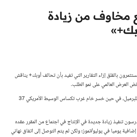
 مخاوف من زيادة
بك+»
تثمرون بالقلق إزاء التقارير التي تفيد بأن تحالف أوبك+ يناقش
ائض العرض العالمي على نمو الطلب.
وانخفض خام برنت 47 سنتا أو 0.72 بالمئة إلى 64.44 دولار للبرميل، في حين خسر خام غرب تكساس الوسيط الأمريكي 37
رسون تنفيذ زيادة جديدة في الإنتاج في اجتماع من المقرر عقده
/حزيران، ضمن خطة لإنتاج 411 ألف برميل إضافية يوميا في يوليو/تموز؛ ولكن لم يتم التوصل إلى اتفاق نهائي