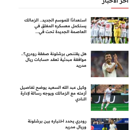
أخر الأخبار
استعدادًا للموسم الجديد.. الزمالك
يستكمل معسكره المغلق في
العاصمة الجديدة تحت قي...
هل يقتنص برشلونة صفقة رودري؟..
موافقة مبدئية تعقد حسابات ريال
مدريد
وكيل عبد الله السعيد يوضح تفاصيل
أزمته مع الزمالك ويوجه رسالة لإدارة
النادي
رودري يحدد اختياره بين برشلونة
وريال مدريد