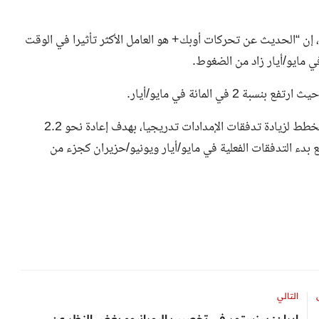
إن “الحديث عن تحركات أوبك+ هو العامل الأكثر تأثيرا في الوقت
ي مايو/أيار زاد من الضغوط.
 المائة في مايو/أيار.
وفي تطور ذي صلة، ذكرت رويترز في وقت سابق أن التحالف يخطط لزيادة تدفقات الإمدادات تدريجيا، بهدف إعادة نحو 2.2
ع بدء التدفقات الفعلية في مايو/أيار ويونيو/حزيران كجزء من
التالي
ة؟..
إيران: سنستمر في تخصيب اليورانيوم بغض النظر عن