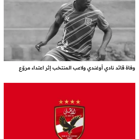
وفاة قائد نادي أوغندي ولاعب المنتخب إثر اعتداء مروّع