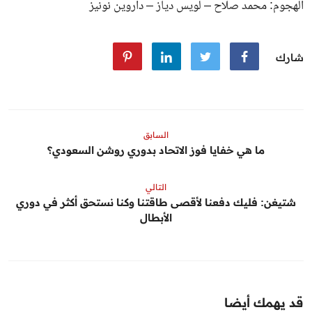
الهجوم: محمد صلاح – لويس دياز – داروين نونيز
شارك
السابق
ما هي خفايا فوز الاتحاد بدوري روشن السعودي؟
التالي
شتيغن: فليك دفعنا لأقصى طاقتنا وكنا نستحق أكثر في دوري
الأبطال
قد يهمك أيضا