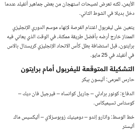
الأيمن، لكنه تعرض لصيحات استهجان من بعض جماهير أنفيلد عندما
دخل بديلا في الشوط الثاني.
يتعين على ليفربول اغتنام الفرصة لإنهاء موسم الدوري الإنجليزي
الممتاز خارج أرضه بأفضل طريقة ممكنة، في الوقت الذي يعاني فيه
برايتون، قبل استضافة بطل كأس الاتحاد الإنجليزي كريستال بالاس
في أنفيلد في 25 مايو.
التشكيلة المتوقعة لليفربول أمام برايتون
حارس المرمى: أليسون بيكر
الدفاع: كونور برادلي – جاريل كوانساه – فيرجيل فان ديك –
كوستاس تسيميكاس.
خط الوسط: واتارو إندو – دومينيك زوبوسزلاي – أليكسيس ماك
أليستر