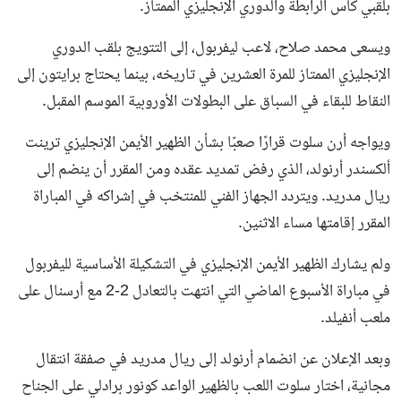
بلقبي كأس الرابطة والدوري الإنجليزي الممتاز.
ويسعى محمد صلاح، لاعب ليفربول، إلى التتويج بلقب الدوري
الإنجليزي الممتاز للمرة العشرين في تاريخه، بينما يحتاج برايتون إلى
النقاط للبقاء في السباق على البطولات الأوروبية الموسم المقبل.
ويواجه أرن سلوت قرارًا صعبًا بشأن الظهير الأيمن الإنجليزي ترينت
ألكسندر أرنولد، الذي رفض تمديد عقده ومن المقرر أن ينضم إلى
ريال مدريد. ويتردد الجهاز الفني للمنتخب في إشراكه في المباراة
المقرر إقامتها مساء الاثنين.
ولم يشارك الظهير الأيمن الإنجليزي في التشكيلة الأساسية لليفربول
في مباراة الأسبوع الماضي التي انتهت بالتعادل 2-2 مع أرسنال على
ملعب أنفيلد.
وبعد الإعلان عن انضمام أرنولد إلى ريال مدريد في صفقة انتقال
مجانية، اختار سلوت اللعب بالظهير الواعد كونور برادلي على الجناح