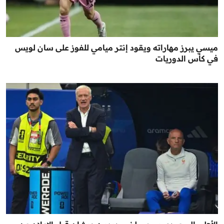
ميسي يبرز مهاراته ويقود إنتر ميامي للفوز على سان لويس
في كأس الدوريات