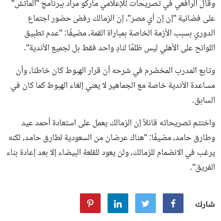
وقال الرافعي في تصريحات للإعلامي ماركو مراد ببرنامج "الماتش"
على فضائية "إن إن آي مصر"، إن الزمالك رفض حضور اجتماع
الدوري بسبب الأزمة الخاصة بمباراة القمة، مضيفًا: "عدم تطبيق
اللوائح على الأهلي ليس ظلمًا لنادٍ واحد فقط بل لجميع الأندية".
وتابع المدرب المخضرم في شرحه أن قرار الهبوط كان خاطئا، وأن
مساعدة الأندية خاصة مع الجماهير لا يعني إلغاء الهبوط كما كان في
السابق.
واختتم تصريحاته قائلاً إن الزمالك يعمل على استعادة أحمد عيد
وطارق حامد، مضيفًا: "هناك عرضان من السعودية لطارق حامد، لكنه
يرغب في الانضمام للزمالك، ولن يعود للقلعة البيضاء إلا بعد إعادة بناء
الفريق".
شارك