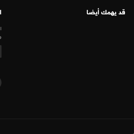
قد يهمك أيضا
ا
ا
و