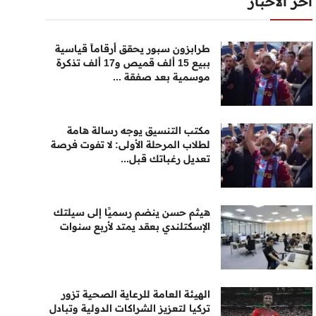
أخر الأخبار
طرابزون سبور يحقق أرقاماً قياسية
ببيع 15 ألف قميص و17 ألف تذكرة
موسمية بعد صفقة ...
مكتب التنسيق يوجه رسالة هامة
لطلاب المرحلة الأولى: لا تفوت فرصة
تعديل رغباتك قبل...
هيثم حسن ينضم رسميًا إلى سيلتك
الإسكتلندي بعقد يمتد لأربع سنوات
الهيئة العامة للرعاية الصحية تزور
تركيا لتعزيز الشراكات الدولية وتبادل