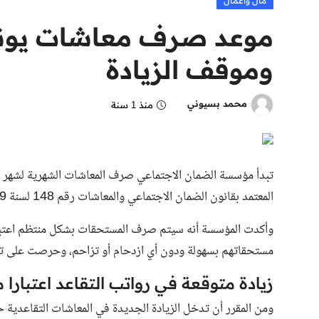
مال وأعمال
وموقف الزيادة
محمد بسيوني
منذ 1 سنة
المعتمد بقانون الضمان الاجتماعي والمعاشات رقم 148 لسنة 2019 والذي ينظم بشكل فوري آلية صرف المعاش الشهري.
وأكدت المؤسسة أنه سيتم صرف المستحقات بشكل منتظم اعتبارا
مستحقاتهم بسهولة ودون أي ازدحام أو تزاحم، وحرصت على تس
زيادة متوقعة في رواتب التقاعد اعتبارا م