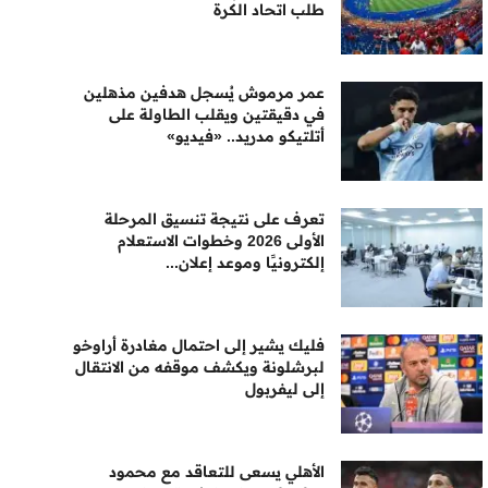
طلب اتحاد الكرة
عمر مرموش يُسجل هدفين مذهلين
في دقيقتين ويقلب الطاولة على
أتلتيكو مدريد.. «فيديو»
تعرف على نتيجة تنسيق المرحلة
الأولى 2026 وخطوات الاستعلام
إلكترونيًا وموعد إعلان...
فليك يشير إلى احتمال مغادرة أراوخو
لبرشلونة ويكشف موقفه من الانتقال
إلى ليفربول
الأهلي يسعى للتعاقد مع محمود