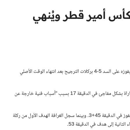
كأس أمير قطر ويُنهي
وفي كأس أمير قطر تأهل نادي الغرافة إلى الدور نصف النهائي بفوزه على السد 5-4 بركلات الترجيح بعد انتهاء الوقت الأصلي
وبحسب بيان صادر عن الاتحاد القطري لكرة القدم، توقفت المباراة بشكل مفاجئ في الدقيقة 17 بسبب "أسباب فنية خارجة عن
وبعد استئناف المباراة، سجل المهاجم الإسباني خوسيلو هدف الفوز في الدقيقة 45+3. وبينما سجل الغرافة الهدف الأول من ركلة