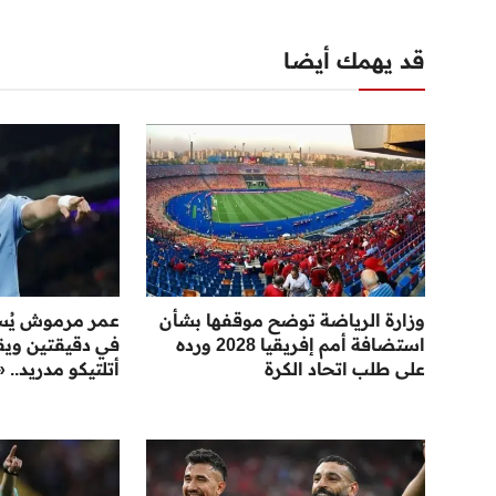
قد يهمك أيضا
وزارة الرياضة توضح موقفها بشأن
عمر مرموش يُس
استضافة أمم إفريقيا 2028 ورده
في دقيقتين ويق
على طلب اتحاد الكرة
أتلتيكو مدريد.. 