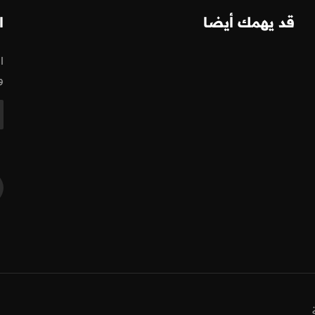
قد يهمك أيضا
ا
ا
و