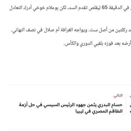
وفاجأ المدافع الأيسلندي آرون جونارسون الغرافة بهدف عكسي في الدقيقة 65 ليقلص تقدم السد، لكن بوعلام خوخي أدرك التعادل
السد ركلتين من أصل ست. ويواجه الغرافة أم صلال في نصف النهائي.
رضه بعد فوزه بلقبي الدوري والكأس.
التالي
حسام البدري يثمن جهود الرئيس السيسي في حل أزمة
الطاقم المصري في ليبيا