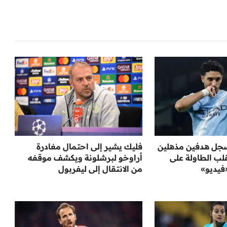
جل هدفين مذهلين
فليك يشير إلى احتمال مغادرة
لب الطاولة على
أراوخو لبرشلونة ويكشف موقفه
«فيديو»
من الانتقال إلى ليفربول