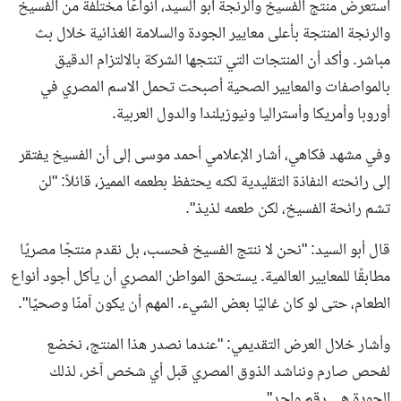
استعرض منتج الفسيخ والرنجة أبو السيد، أنواعًا مختلفة من الفسيخ
والرنجة المنتجة بأعلى معايير الجودة والسلامة الغذائية خلال بث
مباشر. وأكد أن المنتجات التي تنتجها الشركة بالالتزام الدقيق
بالمواصفات والمعايير الصحية أصبحت تحمل الاسم المصري في
أوروبا وأمريكا وأستراليا ونيوزيلندا والدول العربية.
وفي مشهد فكاهي، أشار الإعلامي أحمد موسى إلى أن الفسيخ يفتقر
إلى رائحته النفاذة التقليدية لكنه يحتفظ بطعمه المميز، قائلاً: "لن
تشم رائحة الفسيخ، لكن طعمه لذيذ".
قال أبو السيد: "نحن لا ننتج الفسيخ فحسب، بل نقدم منتجًا مصريًا
مطابقًا للمعايير العالمية. يستحق المواطن المصري أن يأكل أجود أنواع
الطعام، حتى لو كان غاليًا بعض الشيء. المهم أن يكون آمنًا وصحيًا".
وأشار خلال العرض التقديمي: "عندما نصدر هذا المنتج، نخضع
لفحص صارم ونناشد الذوق المصري قبل أي شخص آخر، لذلك
الجودة هي رقم واحد".