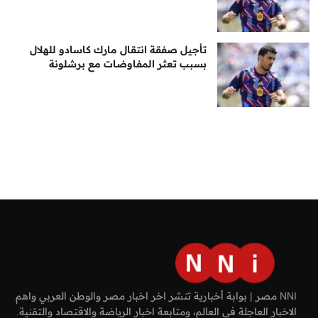
تأجيل صفقة انتقال مارك كاسادو للهلال
بسبب تعثر المفاوضات مع برشلونة
NNI مصر | بوابة أخبارية تنشر اخر اخبار مصر والوطن العربي واهم
الاخبار العاجلة في العالم، ومتابعة اخبار الرياضة والاقتصاد والتقنية.