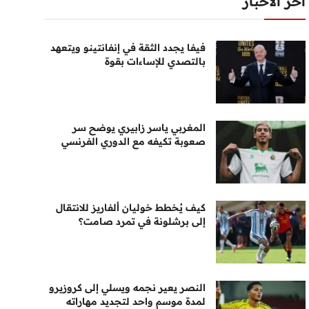
أخر الأخبار
فيفا يجدد الثقة في إنفانتينو ويتعهد
بالتصدي للإساءات بقوة
المغربي ياسر زابيري يوضح سر
صعوبة تكيفه مع الدوري الفرنسي
كيف يُخطط خوليان ألفاريز للانتقال
إلى برشلونة في تمرد صامت؟
النصر يعير نجمه ويسلي إلى كروزيرو
لمدة موسم واحد لتجديد مهاراته