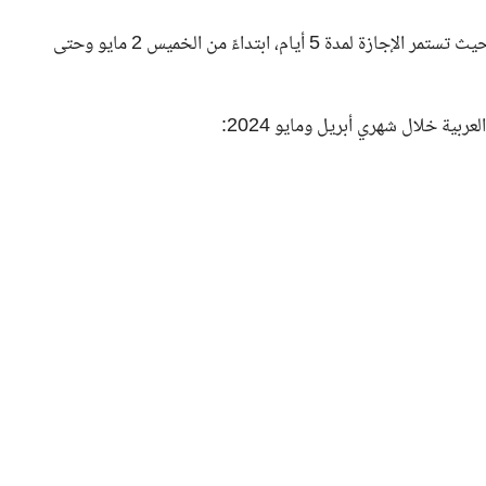
تعتبر إجازة العمال مناسبة للاحتفال بعيد القيامة وشم النسيم، حيث تستمر الإجازة لمدة 5 أيام، ابتداءً من الخميس 2 مايو وحتى
بية خلال شهري أبريل ومايو 2024: