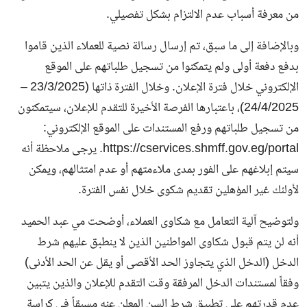
من معرفة أسباب عدم الالتزام بشكل تفصيلي.
وبالإضافة إلى ما سبق، تم إرسال رسالة نصية للعملاء الذين قاموا
بدفع دفعة أولى ولم يتمكنوا من تسجيل طلباتهم على الموقع
الإلكتروني خلال فترة الإعلان. وخلال الفترة ذاتها (23/3/2025 –
24/4/2025)، باعتبارها الفرصة الأخيرة للتقدم للإعلان، سيتمكنون
من تسجيل طلباتهم ورفع المستندات على الموقع الإلكتروني:
https://cservices.shmff.gov.eg/portal. يرجى ملاحظة أنه
سيتم إبلاغهم على الفور بمدى ملاءمتهم أو عدم امتثالهم، ويمكن
لأولئك غير المؤهلين تقديم شكوى خلال نفس الفترة.
ولتوضيح آلية التعامل مع شكاوى العملاء، أوضحت مي عبد الحميد
أنه لن يتم قبول شكاوى المواطنين الذين لا ينطبق عليهم شرط
الدخل (الدخل الذي يتجاوز الحد الأقصى أو يقل عن الحد الأدنى)
وفقاً لمستندات الدخل المرفقة وقت التقدم للإعلان والذين يتبين
عدم قدرتهم على تطبيق شرط السن المعلن عنه مسبقاً في كراسة