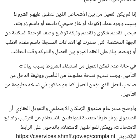
استخدم منها العميل سابقًا).
إذا لم يكن العميل من بين الأشخاص الذين تنطبق عليهم الشروط
بسبب وجود عداد (كهرباء أو غاز طبيعي) باسمه أو باسم زوجته،
فيجب تقديم شكوى وتقديم وثيقة توضح وصف الوحدة السكنية من
الجهة المختصة التي صدرت لها العدادات المسجلة باسم مقدم الطلب
أو زوجته، بناءً على العقد المبرم بين العميل والشركة وقت التعاقد.
في حالة عدم تمكن العميل من استيفاء الشروط بسبب بيانات
التأمين، يجب تقديم نسخة مطبوعة من التأمين ووثيقة الدخل من
صاحب العمل الذي يؤمن العميل كما هو مذكور في نسخة مطبوعة من
التأمين.
وأوضح مدير عام صندوق الإسكان الاجتماعي والتمويل العقاري، أن
الصندوق يوفر طرقًا متعددة للمواطنين للاستعلام عن الترتيب ونتائج
الامتحانات، ويمكن للمواطنين الاستعلام بالدخول على الرابط
الإلكتروني https://cservices.shmff.gov.eg/complaint