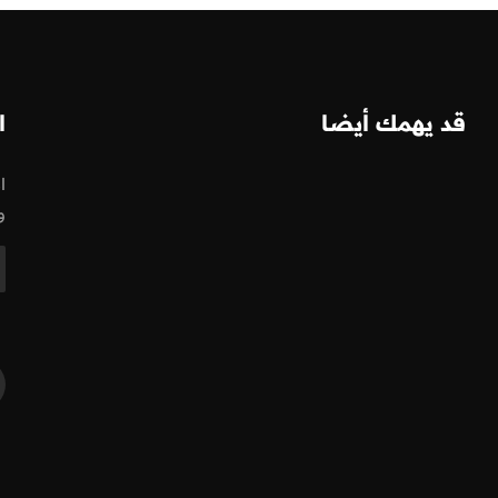
قد يهمك أيضا
ا
ا
و