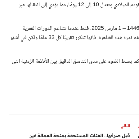
وبسبب هذا الفرق الزمني، تتراجع الأشهر الهجرية سنويًا في التقويم الميلادي بمعدل 10 إلى 12 يومًا، مما يؤدي إلى انتقالها عبر
ويحدث التزامن الدقيق بين التقويمين، كما في حالة 1 رمضان 1446 – 1 مارس 2025، فقط عندما تتناغم الدورات القمرية
والشمسية، مما يعكس الدقة الفلكية في حركة القمر والأرض، ورغم ندرة هذه الظاهرة، فإنها تتكرر تقريبًا كل 33 عامًا ولكن في أشهر
 كما يسلط الضوء على مدى التناسق الدقيق بين الأنظمة الزمنية التي
التالي
قبل صرفها.. الفئات المستحقة بمنحة العمالة غير