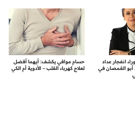
اء انفجار عداد
حسام موافي يكشف: أيهما أفضل
د أبو القمصان في
لعلاج كهرباء القلب – الأدوية أم الكي
ي