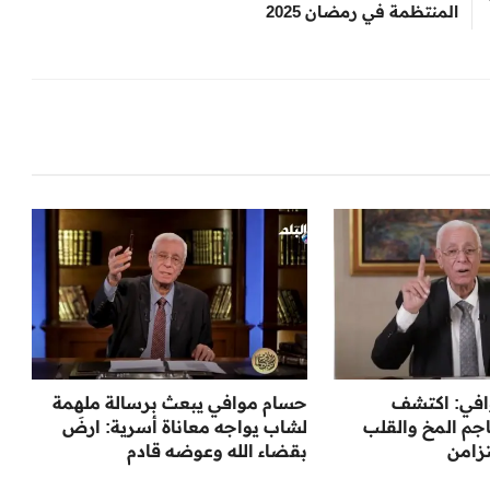
المنتظمة في رمضان 2025
افي: اكتشف
حسام موافي يبعث برسالة ملهمة
جم المخ والقلب
لشاب يواجه معاناة أسرية: ارضَ
زامن
بقضاء الله وعوضه قادم