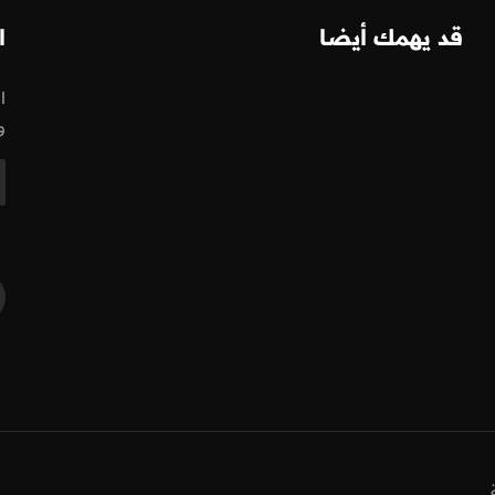
قد يهمك أيضا
ا
ا
و