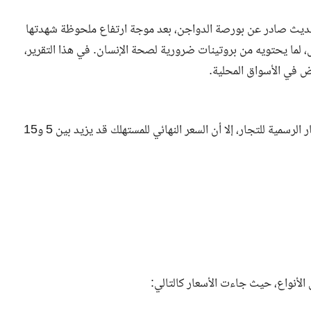
 تحديث صادر عن بورصة الدواجن، بعد موجة ارتفاع ملحوظة شهدتها
ل، لما يحتويه من بروتينات ضرورية لصحة الإنسان. في هذا التقرير،
ض في الأسواق المحلية.
سجلت أسعار الفراخ البيضاء اليوم 91 جنيهًا للكيلو، وفقًا للأسعار الرسمية للتجار، إلا أن السعر النهائي للمستهلك قد يزيد بين 5 و15
 الأنواع، حيث جاءت الأسعار كالتالي: