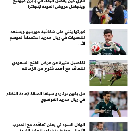
هاري كين يفضل البقاء في بايرن ميونيخ
ويتجاهل عروض العودة لإنجلترا
كورتوا يثني على شفافية مورينيو ويستعد
للتحديات في ريال مدريد استعداداً لموسم
الأ...
تفاصيل مثيرة عن عرض الفتح السعودي
للتعاقد مع أحمد فتوح من الزمالك
هل يكون برناردو سيلفا المنقذ لإعادة النظام
في ريال مدريد الفوضوي
الهلال السوداني يعلن تعاقده مع المدرب
الألماني جوزيف زينباور لتعزيز الفريق