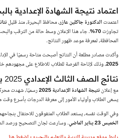
اعتماد نتيجة الشهادة الإعدادية بالب
اعتمدت
الدكتورة جاكلين عازر
، محافظ البحيرة، منذ قليل
نتائ
تجاوزت
70%
. جاء هذا الإعلان وسط حالة من الترقب والبحث
المحافظة، لمعرفة موعد ظهور النتائج.
وأكدت مصادر مطلعة أن النتائج أصبحت متاحة رسميًا في الإدارا
2025
، وذلك لإتاحة الفرصة للطلاب للاطلاع على مجهودهم خل
نتائج الصف الثالث الإعدادي 2025 بجميع مراكز البحيرة
مع إعلان
نتيجة الشهادة الإعدادية 2025
رسميًا، شهدت محركات
يسعى الطلاب وأولياء الأمور إلى معرفة الدرجات بأسرع وقت م
وفي الوقت نفسه، يستعد الطلاب المتفوقون للاحتفال بنجاحهم 
الخميس 23 يناير الماضي
. وسارعت لجان التصحيح ورصد الدر
رابط موقع مديرية التربية والتعليم بالبحيره - اضغط هنا