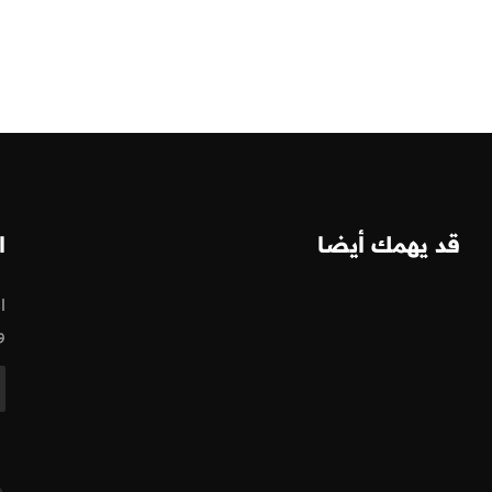
قد يهمك أيضا
ا
ا
و