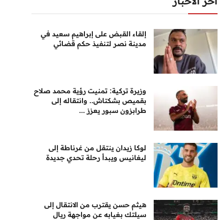
أخر الأخبار
إلقاء القبض على إبراهيم سعيد في
مدينة نصر لتنفيذ حكم قضائي
وزيرة تركية: تمنيت رؤية محمد صلاح
بقميص بشكتاش.. وانتقاله إلى
طرابزون سبور يعزز ...
لوكا زيدان ينتقل من غرناطة إلى
ليغانيس ويبدأ رحلة تحدي جديدة
هيثم حسن يقترب من الانتقال إلى
سيلتك بغيابه عن مواجهة ريال