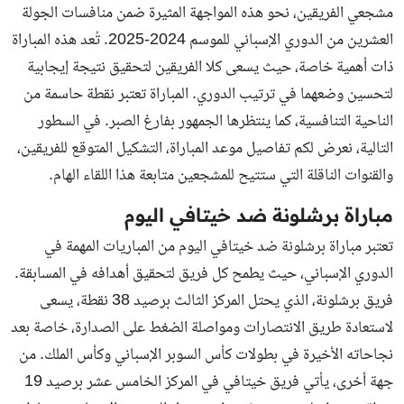
مشجعي الفريقين، نحو هذه المواجهة المثيرة ضمن منافسات الجولة
العشرين من الدوري الإسباني للموسم 2024-2025. تُعد هذه المباراة
ذات أهمية خاصة، حيث يسعى كلا الفريقين لتحقيق نتيجة إيجابية
لتحسين وضعهما في ترتيب الدوري. المباراة تعتبر نقطة حاسمة من
الناحية التنافسية، كما ينتظرها الجمهور بفارغ الصبر. في السطور
التالية، نعرض لكم تفاصيل موعد المباراة، التشكيل المتوقع للفريقين،
والقنوات الناقلة التي ستتيح للمشجعين متابعة هذا اللقاء الهام.
مباراة برشلونة ضد خيتافي اليوم
تعتبر مباراة برشلونة ضد خيتافي اليوم من المباريات المهمة في
الدوري الإسباني، حيث يطمح كل فريق لتحقيق أهدافه في المسابقة.
فريق برشلونة، الذي يحتل المركز الثالث برصيد 38 نقطة، يسعى
لاستعادة طريق الانتصارات ومواصلة الضغط على الصدارة، خاصة بعد
نجاحاته الأخيرة في بطولات كأس السوبر الإسباني وكأس الملك. من
جهة أخرى، يأتي فريق خيتافي في المركز الخامس عشر برصيد 19