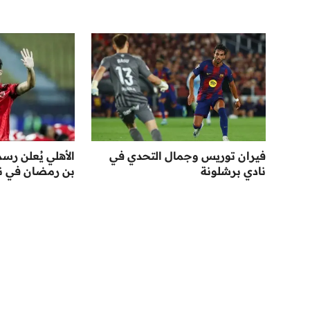
فيران توريس وجمال التحدي في
الأهلي يُعلن رس
نادي برشلونة
بن رمضان في نها