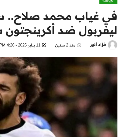
الرياضة
في غياب محمد صلاح.. س
ليفربول ضد أكرينجتون س
فؤاد أنور
منذ 2 سنين
11 يناير 2025 - 4:26 PM