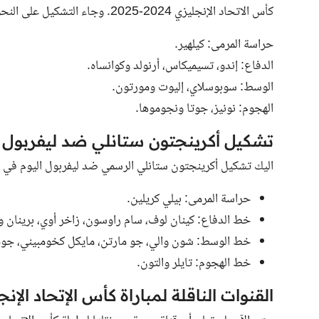
كأس الاتحاد الإنجليزي 2024-2025. وجاء التشكيل على النحو التالي:
حراسة المرمى: كيلهير.
الدفاع: إندو، تسيميكاس، أرنولد وكوانساه.
الوسط: سوبوسلاي، إليوت ومورتون.
الهجوم: نونيز، جوتا ونجوموها.
تشكيل أكرينجتون ستانلي ضد ليفربول
اليك تشكيل أكرينجتون ستانلي الرسمي ضد ليفربول اليوم في الج
حراسة المرمى: بيلي كريلين.
خط الدفاع: كينان لوف، سام راوسون، زاخر أوي، برينان و
خط الوسط: شون والي، جو مارتن، مايكل كخومبيني، جوش
خط الهجوم: تايلر والتون.
القنوات الناقلة لمباراة كأس الإتحاد الإنج