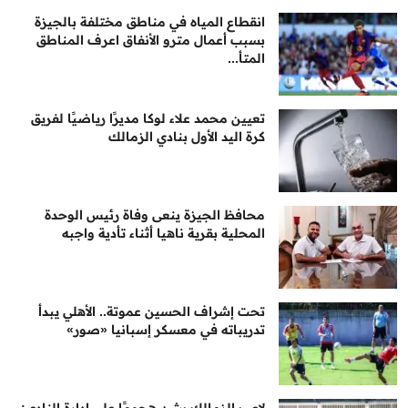
انقطاع المياه في مناطق مختلفة بالجيزة
بسبب أعمال مترو الأنفاق اعرف المناطق
المتأ...
تعيين محمد علاء لوكا مديرًا رياضيًا لفريق
كرة اليد الأول بنادي الزمالك
محافظ الجيزة ينعى وفاة رئيس الوحدة
المحلية بقرية ناهيا أثناء تأدية واجبه
تحت إشراف الحسين عموتة.. الأهلي يبدأ
تدريباته في معسكر إسبانيا «صور»
لاعب الزمالك يشن هجومًا على إدارة النادي: