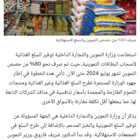
صرف 80% من حصص التموين والسلع الاستهلاكية
استطاعت وزارة التموين والتجارة الداخلية توفير السلع الغذائية
لأصحاب البطاقات التموينية، حيث تم صرف نحو 80% من حصص
التموين لشهر يوليو 2024 حتى الآن. تأتي هذه الخطوة في إطار
جهود الوزارة المستمرة لطرح السلع الغذائية وغير الغذائية ومنتجات
اللحوم الطازجة والمجمدة بأسعار تنافسية في منافذ الشركات التابعة
لها، مما يجعلها أقل تكلفة مقارنة بالأسواق الأخرى.
يذكر أن وزارة التموين والتجارة الداخلية هي الجهة المسؤولة عن
توفير السلع التموينية والخبز المدعم، بالإضافة إلى طرح السلع في
المجمعات الاستهلاكية. وقد بدأ الدكتور شريف فاروق، وزير التموين