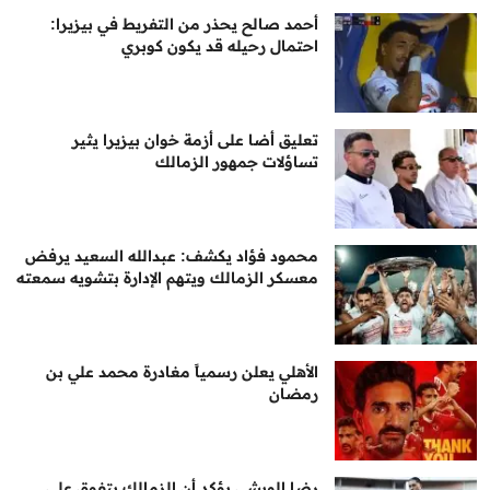
أحمد صالح يحذر من التفريط في بيزيرا:
احتمال رحيله قد يكون كوبري
تعليق أضا على أزمة خوان بيزيرا يثير
تساؤلات جمهور الزمالك
محمود فؤاد يكشف: عبدالله السعيد يرفض
معسكر الزمالك ويتهم الإدارة بتشويه سمعته
الأهلي يعلن رسمياً مغادرة محمد علي بن
رمضان
رضا الويشي يؤكد أن الزمالك يتفوق على