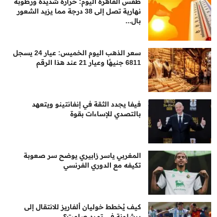
طقس القاهرة اليوم: حرارة شديدة ورطوبة
نهارية تصل إلى 38 درجة مما يزيد الشعور
بال...
سعر الذهب اليوم الخميس: عيار 24 يسجل
6811 جنيهًا وعيار 21 عند هذا الرقم
فيفا يجدد الثقة في إنفانتينو ويتعهد
بالتصدي للإساءات بقوة
المغربي ياسر زابيري يوضح سر صعوبة
تكيفه مع الدوري الفرنسي
كيف يُخطط خوليان ألفاريز للانتقال إلى
برشلونة في تمرد صامت؟