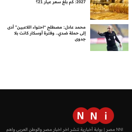
2027: كم بلغ سعر عيار 21؟
محمد عادل: مصطلح “احتواء اللاعبين” أدى
إلى حملة ضدي.. وفترة أوسكار كانت بلا
جدوى
NNI مصر | بوابة أخبارية تنشر اخر اخبار مصر والوطن العربي واهم