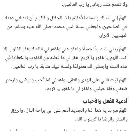
ولا تقطع منك رجائي يا رب العالمين.
اللهمّ إني أسألك باسمك الأعظم يا ذا الجلال والإكرام أن تتقبلني عندك
في الصالحين، واجعلني بسنة النبي محمد -صلى الله عليه وسلم- من
المهديين الأبرار.
اللهمّ ردني إليك ردًا جميلًا واعفو عني واغفر لي فإنه لا يغفر الذنوب إلا
أنت، اللهم يا غفور يا كريم اغفر لي ما فعلته من الذنوب والخطايا في
هذه السنة واجعلني لك مطواعًا ولسنة نبيك متابعًا يا رب العالمين.
اللهمّ ثبت قلبي على الهدى والتقى، واهدني لما تُحب وترضى، وارحم
ضعفي وقلة حيلتي، واغفر لي يا غفور يا كريم.
أدعية للأهل والأحباب
اللهمّ مع بداية هذا العام الجديد أنعم على أبي براحة البال، والرزق
والستر والرضا يا كريم يا الله.