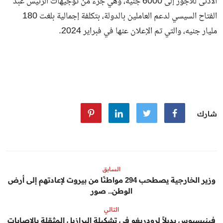
الأدنى للأجور إلى 6000 جنيه، وهي جزء من توجيهات الرئيس عبد
الفتاح السيسي لدعم العاملين بالدولة، بتكلفة إجمالية بلغت 180
مليار جنيه، والتي تم الإعلان عنها في فبراير 2024.
شارك
السابق
وزير الخارجية يصطحب 294 مواطنًا من بيروت لإعادتهم إلى أرض
الوطن.. صور
التالي
فينيسيوس بديلاً لرودريغو في تشكيلة البرازيل المثقلة بالإصابات