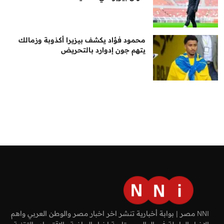
محمود فؤاد يكشف بيزيرا أكذوبة وزمالك
يتهم جون إدوارد بالتحريض
NNI مصر | بوابة أخبارية تنشر اخر اخبار مصر والوطن العربي واهم