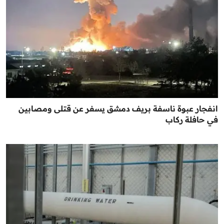
انفجار عبوة ناسفة بريف دمشق يسفر عن قتلى ومصابين
في حافلة ركاب