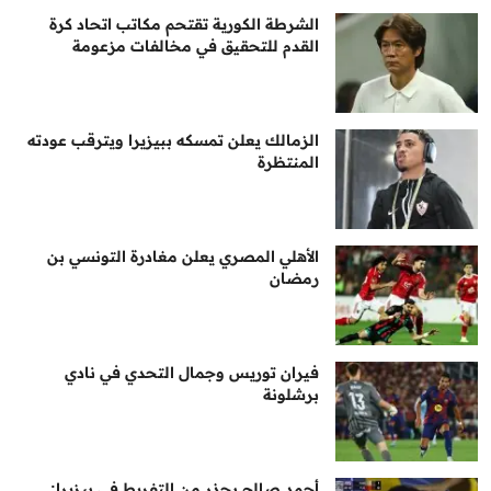
الشرطة الكورية تقتحم مكاتب اتحاد كرة
القدم للتحقيق في مخالفات مزعومة
الزمالك يعلن تمسكه ببيزيرا ويترقب عودته
المنتظرة
الأهلي المصري يعلن مغادرة التونسي بن
رمضان
فيران توريس وجمال التحدي في نادي
برشلونة
أحمد صالح يحذر من التفريط في بيزيرا: