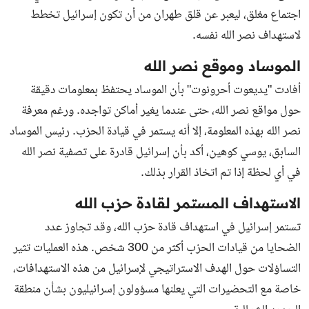
اجتماع مغلق، ليعبر عن قلق طهران من أن تكون إسرائيل تخطط
لاستهداف نصر الله نفسه.
الموساد وموقع نصر الله
أفادت "يديعوت أحرونوت" بأن الموساد يحتفظ بمعلومات دقيقة
حول مواقع نصر الله، حتى عندما يغير أماكن تواجده. ورغم معرفة
نصر الله بهذه المعلومة، إلا أنه يستمر في قيادة الحزب. رئيس الموساد
السابق، يوسي كوهين، أكد بأن إسرائيل قادرة على تصفية نصر الله
في أي لحظة إذا تم اتخاذ القرار بذلك.
الاستهداف المستمر لقادة حزب الله
تستمر إسرائيل في استهداف قادة حزب الله، وقد تجاوز عدد
الضحايا من قيادات الحزب أكثر من 300 شخص. هذه العمليات تثير
التساؤلات حول الهدف الاستراتيجي لإسرائيل من هذه الاستهدافات،
خاصة مع التحضيرات التي يعلنها مسؤولون إسرائيليون بشأن منطقة