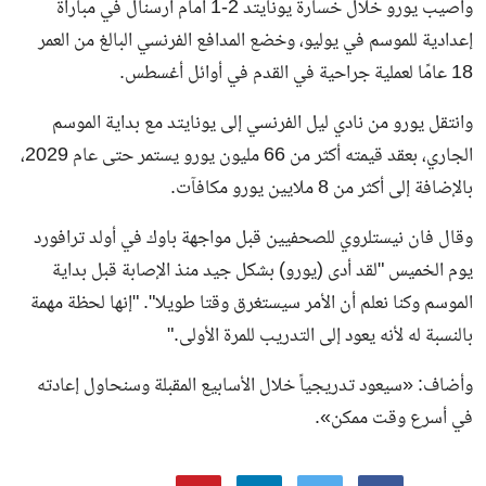
وأصيب يورو خلال خسارة يونايتد 2-1 أمام آرسنال في مباراة
إعدادية للموسم في يوليو، وخضع المدافع الفرنسي البالغ من العمر
18 عامًا لعملية جراحية في القدم في أوائل أغسطس.
وانتقل يورو من نادي ليل الفرنسي إلى يونايتد مع بداية الموسم
الجاري، بعقد قيمته أكثر من 66 مليون يورو يستمر حتى عام 2029،
بالإضافة إلى أكثر من 8 ملايين يورو مكافآت.
وقال فان نيستلروي للصحفيين قبل مواجهة باوك في أولد ترافورد
يوم الخميس "لقد أدى (يورو) بشكل جيد منذ الإصابة قبل بداية
الموسم وكنا نعلم أن الأمر سيستغرق وقتا طويلا". "إنها لحظة مهمة
بالنسبة له لأنه يعود إلى التدريب للمرة الأولى."
وأضاف: «سيعود تدريجياً خلال الأسابيع المقبلة وسنحاول إعادته
في أسرع وقت ممكن».