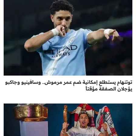
توتنهام يستطلع إمكانية ضم عمر مرموش.. وسافينيو وجاكبو
يؤجلان الصفقة مؤقتاً