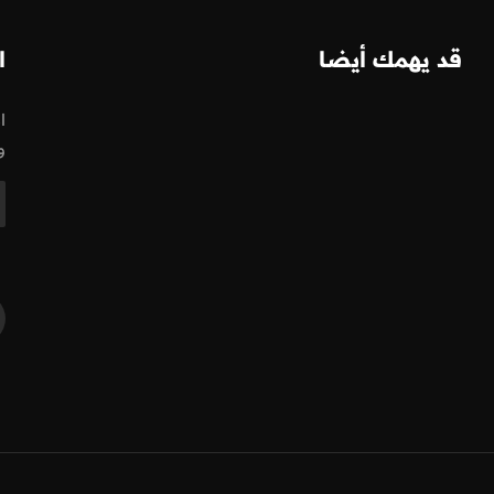
قد يهمك أيضا
ا
ا
و