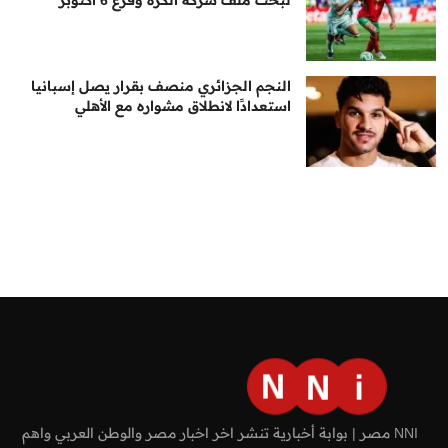
النجم الجزائري منصف بقرار يصل إسبانيا
استعدادًا لانطلاق مشواره مع الأهلي
NNI مصر | بوابة أخبارية تنشر اخر اخبار مصر والوطن العربي واهم