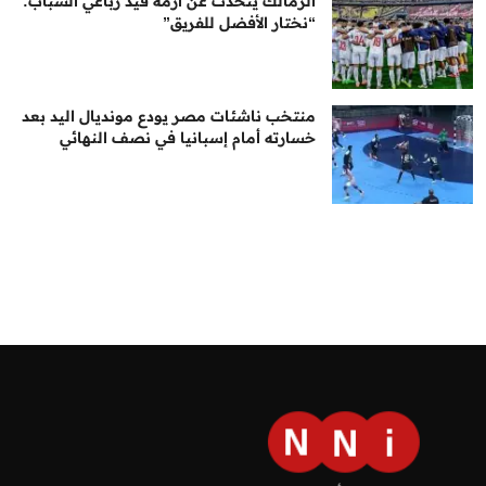
الزمالك يتحدث عن أزمة قيد رباعي الشباب:
“نختار الأفضل للفريق”
منتخب ناشئات مصر يودع مونديال اليد بعد
خسارته أمام إسبانيا في نصف النهائي