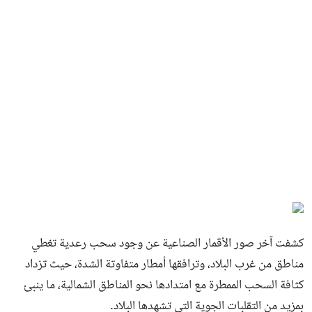
كشفت آخر صور الأقمار الصناعية عن وجود سحب رعدية تغطي
مناطق من غرب البلاد، وترافقها أمطار متفاوتة الشدة، حيث تزداد
كثافة السحب الممطرة مع امتدادها نحو المناطق الشمالية، ما ينبئ
بمزيد من التقلبات الجوية التي تشهدها البلاد.