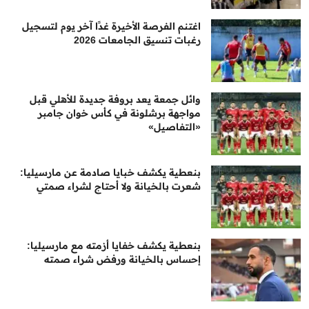
اغتنم الفرصة الأخيرة غدًا آخر يوم لتسجيل
رغبات تنسيق الجامعات 2026
وائل جمعة يعد بروفة جديدة للأهلي قبل
مواجهة برشلونة في كأس خوان جامبر
«التفاصيل»
بنعطية يكشف خبايا صادمة عن مارسيليا:
شعرت بالخيانة ولا أحتاج لشراء صمتي
بنعطية يكشف خفايا أزمته مع مارسيليا:
إحساس بالخيانة ورفض شراء صمته