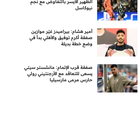
الظهير الأيسر بالتفاوض مع نجم
نيوكاسل
أمير هشام: بيراميدز غيّر موازين
صفقة أكرم توفيق والأهلي بدأ في
وضع خطة بديلة
صفقة قرب الإتمام: مانشستر سيتي
يسعى للتعاقد مع الأرجنتيني رولي
حارس مرمى مارسيليا