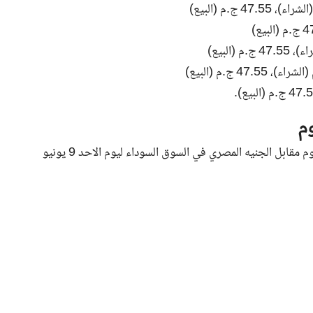
م
من خلال موقعنا الإخباري NNI مصر، نقدم لكم سعر الدولار اليوم مقابل الجنيه المصري في السوق السوداء ليوم الاحد 9 يونيو