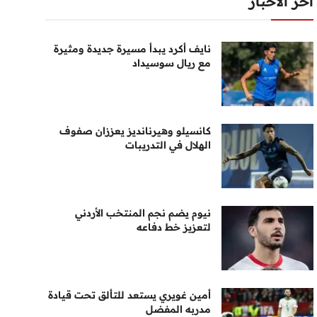
أخر الأخبار
نايف أكرد يبدأ مسيرة جديدة ومثيرة
مع ريال سوسيداد
كانسيلو وهيرنانديز يعززان صفوف
الهلال في التدريبات
نيوم يضم نجم المنتخب الأردني
لتعزيز خط دفاعه
أمين غويري يستعد للتألق تحت قيادة
مدربه المفضل