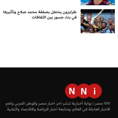
طرابزون يحتفل بصفقة محمد صلاح وتأثيرها
في بناء جسور بين الثقافات
NNI مصر | بوابة أخبارية تنشر اخر اخبار مصر والوطن العربي واهم
الاخبار العاجلة في العالم، ومتابعة اخبار الرياضة والاقتصاد والتقنية.