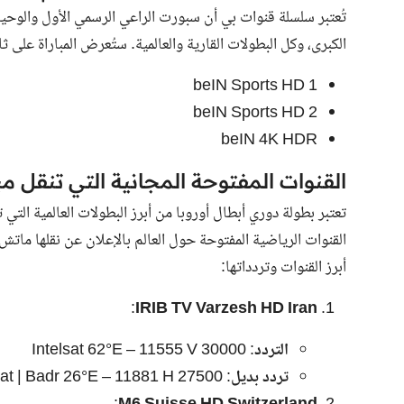
تُعتبر سلسلة قنوات بي أن سبورت الراعي الرسمي الأول والوحي
الكبرى، وكل البطولات القارية والعالمية. ستُعرض المباراة عل
beIN Sports HD 1
beIN Sports HD 2
beIN 4K HDR
القنوات المفتوحة المجانية التي تنقل مب
تعتبر بطولة دوري أبطال أوروبا من أبرز البطولات العالمية الت
القنوات الرياضية المفتوحة حول العالم بالإعلان عن نقلها ماتش 
أبرز القنوات وتردداتها:
:
IRIB TV Varzesh HD Iran
التردد
: Intelsat 62°E – 11555 V 30000
تردد بديل
: Es’hailSat | Badr 26°E – 11881 H 27500