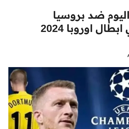
ليوم ضد بروسيا
دورتموند في نهائي دوري ابطال اوروبا 2024