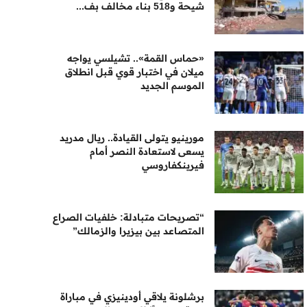
شيحة و518 بناء مخالف بف...
«حماس القمة».. تشيلسي يواجه
ميلان في اختبار قوي قبل انطلاق
الموسم الجديد
مورينيو يتولى القيادة.. ريال مدريد
يسعى لاستعادة النصر أمام
فيرينكفاروسي
“تصريحات متبادلة: خلفيات الصراع
المتصاعد بين بيزيرا والزمالك”
برشلونة يلاقي أودينيزي في مباراة