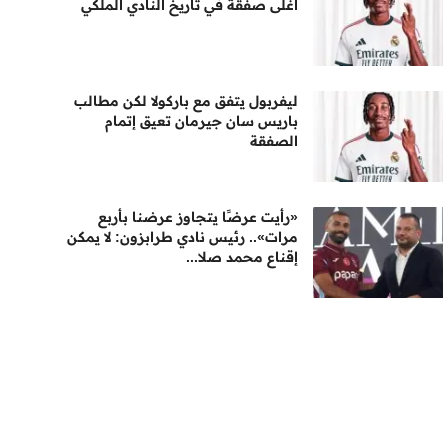
أغلى صفقة في تاريخ النادي الملكي
ليفربول يتفق مع باركولا لكن مطالب
باريس سان جيرمان تعيق إتمام
الصفقة
«رأيت عرضًا يتجاوز عرضنا بأربع
مرات».. رئيس نادي طرابزون: لا يمكن
إقناع محمد صلا...