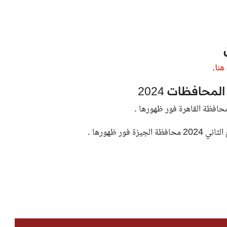
نا
.
محافظات 2024
ور ظهورها .