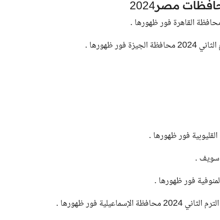
افظات مصر2024
ور ظهورها .
يلية فور ظهورها .