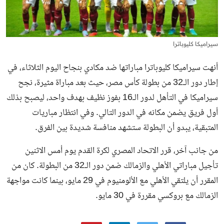
سيراميكا كليوباترا
أنهت سيراميكا كليوباترا مباراتها ضد مكادي بنجاح اليوم الثلاثاء، في
إطار دور الـ32 من بطولة كأس مصر، حيث بعد مباراة مثيرة، نجح
سيراميكا في التأهل لدور الـ16 بفوز نظيف بهدف واحد، ليصبح بذلك
أول فريق يضمن مكانه في الدور التالي. وفي انتظار مباريات
المتبقية، يبدو أن البطولة ستشهد منافسة شديدة بين الفرق.
من جانب آخر، قرر الاتحاد المصري لكرة القدم يوم أمس الاثنين
تأجيل مباراتي الأهلي والزمالك ضمن دور الـ32 من البطولة. كان من
المقرر أن يلتقي الأهلي مع الألومنيوم في 29 مايو، بينما كانت مواجهة
الزمالك مع بروكسي مقررة في 30 مايو.