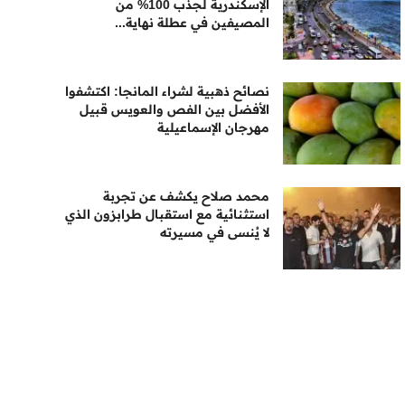
الإسكندرية لجذب 100% من
المصيفين في عطلة نهاية...
نصائح ذهبية لشراء المانجا: اكتشفوا
الأفضل بين الفص والعويس قبيل
مهرجان الإسماعيلية
محمد صلاح يكشف عن تجربة
استثنائية مع استقبال طرابزون الذي
لا يُنسى في مسيرته