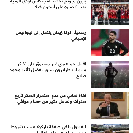
بايرن ميونخ يحصد لقب كأس أودي الودية
بعد انتصاره على أستون فيلا
رسمياً.. لوكا زيدان ينتقل إلى ليجانيس
الإسباني
إقبال جماهيري غير مسبوق على تذاكر
مباريات طرابزون سبور بفضل تأثير محمد
صلاح
فتاة تعاني من عدم استقرار السكر لأربع
سنوات وتفاعل مثير من حسام موافي
ليفربول يلغي صفقة باركولا بسبب شروط
باريس سان جيرمان العالية