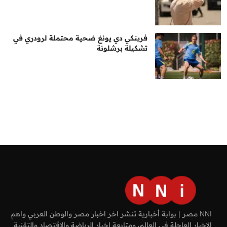
فرينكي دي يونغ ضحية محتملة لرودري في
تشكيلة برشلونة
NNI مصر | بوابة أخبارية تنشر اخر اخبار مصر والوطن العربي واهم
الاخبار العاجلة في العالم، ومتابعة اخبار الرياضة والاقتصاد والتقنية.