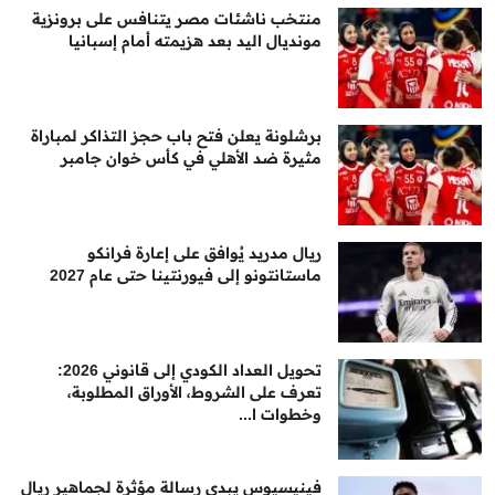
منتخب ناشئات مصر يتنافس على برونزية
مونديال اليد بعد هزيمته أمام إسبانيا
برشلونة يعلن فتح باب حجز التذاكر لمباراة
مثيرة ضد الأهلي في كأس خوان جامبر
ريال مدريد يُوافق على إعارة فرانكو
ماستانتونو إلى فيورنتينا حتى عام 2027
تحويل العداد الكودي إلى قانوني 2026:
تعرف على الشروط، الأوراق المطلوبة،
وخطوات ا...
فينيسيوس يبدي رسالة مؤثرة لجماهير ريال