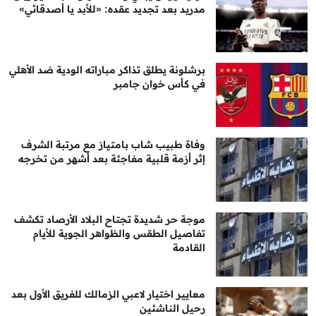
مدريد بعد تجديد عقده: «للأبد يا أصدقائي»
برشلونة يطلق تذاكر مباراته الودية ضد الأهلي
في كأس خوان جامبر
وفاة طبيب شاب بامتياز مع مرتبة الشرف
إثر أزمة قلبية مفاجئة بعد أشهر من تخرجه
موجة حر شديدة تجتاح البلاد الأرصاد تكشف
تفاصيل الطقس والظواهر الجوية للأيام
القادمة
معايير اختيار لاعبي الزمالك للفريق الأول بعد
رحيل الناشئين