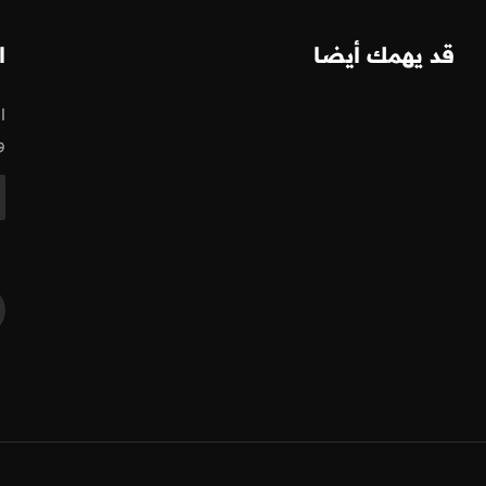
قد يهمك أيضا
ا
ا
و