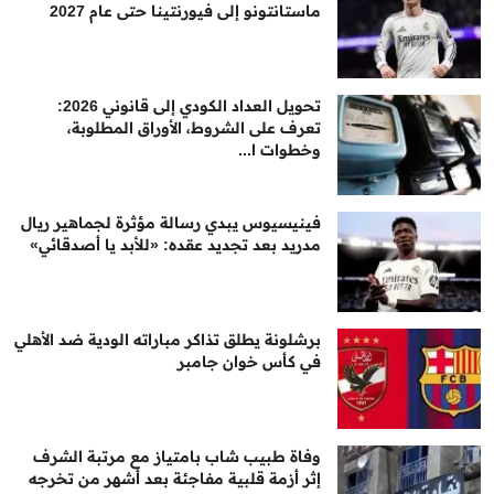
ماستانتونو إلى فيورنتينا حتى عام 2027
تحويل العداد الكودي إلى قانوني 2026:
تعرف على الشروط، الأوراق المطلوبة،
وخطوات ا...
فينيسيوس يبدي رسالة مؤثرة لجماهير ريال
مدريد بعد تجديد عقده: «للأبد يا أصدقائي»
برشلونة يطلق تذاكر مباراته الودية ضد الأهلي
في كأس خوان جامبر
وفاة طبيب شاب بامتياز مع مرتبة الشرف
إثر أزمة قلبية مفاجئة بعد أشهر من تخرجه