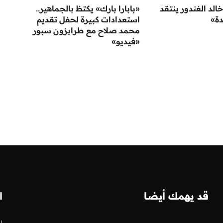
الد الغندور ينتقد
«بابارا بارك» يكتظ بالجماهير..
دة»
استعدادات كبيرة لحفل تقديم
محمد صلاح مع طرابزون سبور
«فيديو»
قد يهمك أيضا
ا