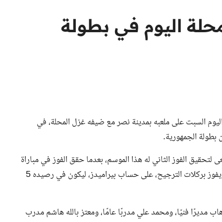
زل المحلة اليوم في بطولة
 فريق الناشئين لكرة القدم بالنادي الأهلي مواليد 2009 ، اليوم السبت على ملعبه بمدينة نصر مع ضيفه غزل المحلة، في
ن بطولة الجمهورية.
محلة وهو يسعى لتحقيق الفوز الثاني له هذا الموسم، بعدما حقق الفوز في مباراة
على المقاولون العرب 3 – 2، وتعادل في المباراة الثانية قبل أن يفوز بركلات الترجيح، على حساب بيراميدز، ليكون في رصيده 5
لا من محمد عبد الوهاب مديرًا فنيًا، ومحمد علي مدربًا عامًا، ومعتز بالله هاشم مدرب