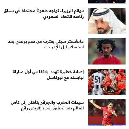
قوائم الرزيزاء تواجه طعوناً محتملة في سباق
رئاسة الاتحاد السعودي
مانشستر سيتي يقترب من ضم بوعدي بعد
استسلام ليل للإغراءات
إصابة خطيرة تهدد إيلانغا في أول مباراة
ليايسله مع نيوكاسل
سيدات المغرب والجزائر يتأهلن إلى كأس
العالم بعد تحقيق إنجاز إفريقي رائع