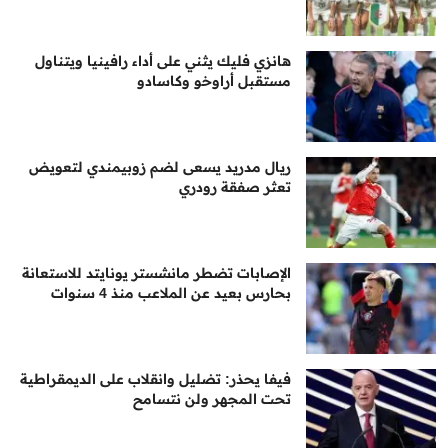
هانزي فليك يثني على أداء رافينيا ويتناول
مستقبل أراوخو وكاسادو
ريال مدريد يسعى لضم زوبيمندي لتعويض
تعثر صفقة رودري
الإصابات تضطر مانشستر يونايتد للاستعانة
بحارس بعيد عن الملاعب منذ 4 سنوات
فيفا يحذر: تضليل وانقلاب على الديمقراطية
تحت المجهر ولن نتسامح