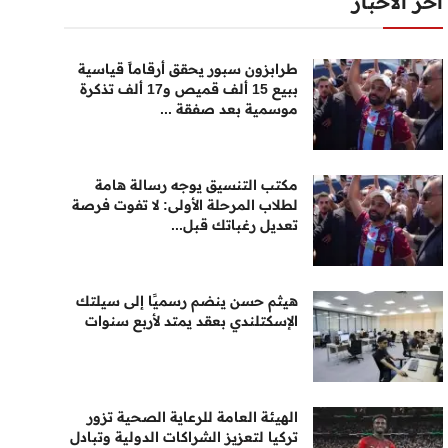
أخر الأخبار
طرابزون سبور يحقق أرقاماً قياسية
ببيع 15 ألف قميص و17 ألف تذكرة
موسمية بعد صفقة ...
مكتب التنسيق يوجه رسالة هامة
لطلاب المرحلة الأولى: لا تفوت فرصة
تعديل رغباتك قبل...
هيثم حسن ينضم رسميًا إلى سيلتك
الإسكتلندي بعقد يمتد لأربع سنوات
الهيئة العامة للرعاية الصحية تزور
تركيا لتعزيز الشراكات الدولية وتبادل