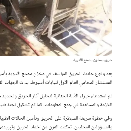
حريق بمخزن مصنع الأدوية
بعد وقوع حادث الحريق المؤسف في مخزن مصنع الأدوية بأسيوط 
المستشار المحامي العام الأول لنيابات أسيوط، بدأت الجهات ا
تم استدعاء خبراء الأدلة الجنائية لتحليل آثار الحريق وتحديد مس
اللازمة والمساعدة في جمع المعلومات. كما تم تشكيل لجنة فنية 
وفي خطوة سريعة للسيطرة على الحريق وتأمين الحالات الطبية، 
والمسؤولين المحليين. تمكنت الفرق من إخماد الحريق وتبريده، و