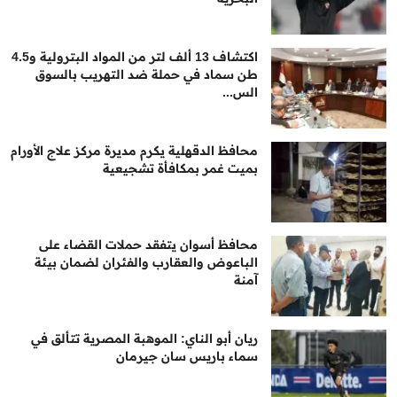
اكتشاف 13 ألف لتر من المواد البترولية و4.5
طن سماد في حملة ضد التهريب بالسوق
الس...
محافظ الدقهلية يكرم مديرة مركز علاج الأورام
بميت غمر بمكافأة تشجيعية
محافظ أسوان يتفقد حملات القضاء على
الباعوض والعقارب والفئران لضمان بيئة
آمنة
ريان أبو الناي: الموهبة المصرية تتألق في
سماء باريس سان جيرمان