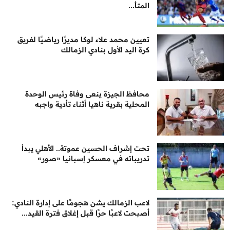
المتأ...
تعيين محمد علاء لوكا مديرًا رياضيًا لفريق
كرة اليد الأول بنادي الزمالك
محافظ الجيزة ينعى وفاة رئيس الوحدة
المحلية بقرية ناهيا أثناء تأدية واجبه
تحت إشراف الحسين عموتة.. الأهلي يبدأ
تدريباته في معسكر إسبانيا «صور»
لاعب الزمالك يشن هجومًا على إدارة النادي:
أصبحت لاعبًا حرًا قبل إغلاق فترة القيد...