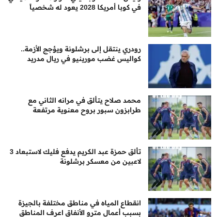
في كوبا أمريكا 2028 يعود له شخصياً
رودري ينتقل إلى برشلونة ويؤجج الأزمة..
كواليس غضب مورينيو في ريال مدريد
محمد صلاح يتألق في مرانه الثاني مع
طرابزون سبور بروح معنوية مرتفعة
تألق حمزة عبد الكريم يدفع فليك لاستبعاد 3
لاعبين من معسكر برشلونة
انقطاع المياه في مناطق مختلفة بالجيزة
بسبب أعمال مترو الأنفاق اعرف المناطق