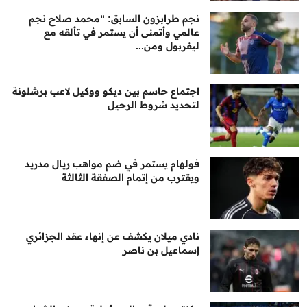
نجم طرابزون السابق: “محمد صلاح نجم
عالمي وأتمنى أن يستمر في تألقه مع
ليفربول ومن...
اجتماع حاسم بين ديكو ووكيل لاعب برشلونة
لتحديد شروط الرحيل
فولهام يستمر في ضم مواهب ريال مدريد
ويقترب من إتمام الصفقة الثالثة
نادي ميلان يكشف عن إنهاء عقد الجزائري
إسماعيل بن ناصر