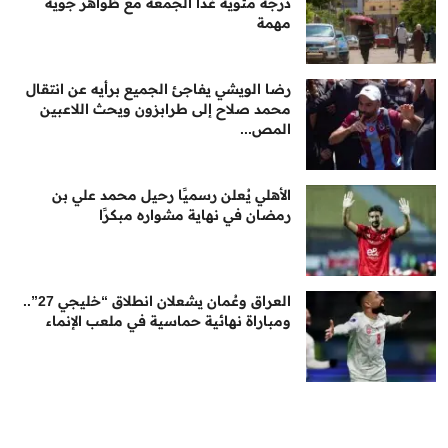
درجة مئوية غدا الجمعة مع ظواهر جوية
مهمة
رضا الويشي يفاجئ الجميع برأيه عن انتقال
محمد صلاح إلى طرابزون ويحث اللاعبين
المص...
الأهلي يُعلن رسميًا رحيل محمد علي بن
رمضان في نهاية مشواره مبكرًا
العراق وعُمان يشعلان انطلاق “خليجي 27”..
ومباراة نهائية حماسية في ملعب الإنماء