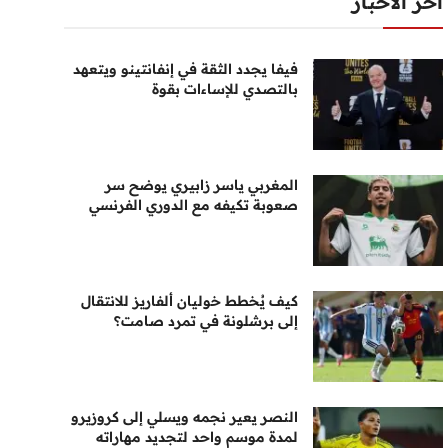
أخر الأخبار
فيفا يجدد الثقة في إنفانتينو ويتعهد
بالتصدي للإساءات بقوة
المغربي ياسر زابيري يوضح سر
صعوبة تكيفه مع الدوري الفرنسي
كيف يُخطط خوليان ألفاريز للانتقال
إلى برشلونة في تمرد صامت؟
النصر يعير نجمه ويسلي إلى كروزيرو
لمدة موسم واحد لتجديد مهاراته